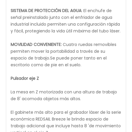
VENTILACIÓN:
Un ventilador preinstalado expulsa
humo y vapores para crear un espacio de trabajo
más seguro y prolongar la vida útil de su máquina.
GUÍA DE PUNTO ROJO
: El puntero de punto rojo
montado en el cabezal del láser indica rápidamente
los puntos de grabado, marca la ruta de la máquina
e identifica el tamaño de posicionamiento, lo que
permite un proceso de configuración del proyecto
sin esfuerzo.
ASISTENCIA AÉREA:
Proporciona un flujo de aire crítico
durante el procesamiento del láser para evitar la
deformación del material. Además, mantiene el
polvo, los desechos y el gas combustible alejados del
cabezal del láser para evitar la contaminación de la
lente focal, manteniendo su mesa de trabajo más
limpia y segura y los grabados más precisos.
SISTEMA DE GUÍA DE CONDUCCIÓN DE PATENTE