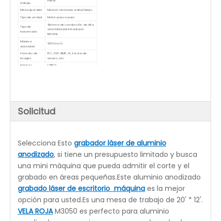
Área de trabajo
500x300
(mm)
Potencia láser
40W/50W/60W
Sistema de
CORELLASER/LÁSERDRAW
control
Vidrio de Co2 sellado, refrigeración
Tipo de láser
por agua
Sistema de
refrigeración por
Bomba de agua
agua
Mesa de trabajo
Panal
Mesa ajustable
Mesa motorizada arriba/abajo
Tipo de unidad
Motor paso a paso
Tipo de
Sistema de conducción de alta
transmisión
velocidad patentado por REDSAIL
Máxima
1200mm/s
velocidad
Formato de
PLT, DXF, BMP, IA, horario de verano,
imagen
etc.
Interfaz
USB3.0
Resolución
2500 ppp
Poder
110V o 220~240V / 50-60HZ
Opcional
Enfriador de agua actualizado (CW-3000/CW-
5000/CW-5200)
Función de posicionamiento de punto rojo
Accesorio giratorio
Solicitud