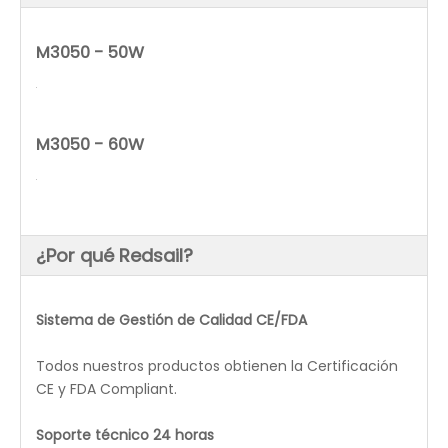
La mesa en Z motorizada con una altura de trabajo
de 8' acomoda objetos más altos.
El gabinete más alto para el grabador láser de la serie
económica REDSAIL Breeze le brinda espacio de
trabajo adicional que incluye hasta 8 'de movimiento
vertical en el eje Z.
Con solo presionar un botón, puede bajar la
plataforma para acomodar objetos más altos de
hasta 10' de altura.
Sistema de accionamiento paso a paso
Nuevo sistema de accionamiento de motor paso a
paso de la misma clase disponible con la más alta
precisión.
Nueva y sencilla conectividad láser/PC a través de.O
USB
Varias opciones de conectividad láser a PC - USB