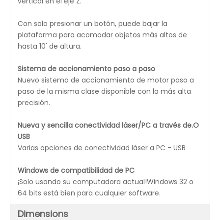
REDSAIL
: Equipado con el mejor sistema de
transmisión: la forma de conducción profesional de
alta velocidad de REDSAIL Patent puede alcanzar una
velocidad de grabado de 1200 mm / s con un mejor
resultado de trabajo, una mayor eficiencia de trabajo
y una vida útil más larga.
SISTEMA DE PROTECCIÓN DEL AGUA
: El enchufe de
señal preinstalado junto con el enfriador de agua
industrial incluido permiten una configuración rápida
y fácil, protegiendo la vida útil máxima del tubo láser.
MOVILIDAD CONVENIENTE:
Cuatro ruedas removibles
permiten mover la portabilidad a través de su
espacio de trabajo.Se puede poner tanto en el
escritorio como de pie en el suelo.
Pulsador eje Z