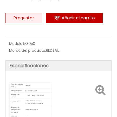
grabado y marcado con láser.
¡Es la mejor calidad que puedes conseguir a este
precio!No dude en enviarnos un mensaje sobre sus
consultas y le responderemos lo antes posible.
Cantidad:
Preguntar
Añadir al carrito
Modelo:
M3050
Marca del producto:
REDSAIL
Especificaciones