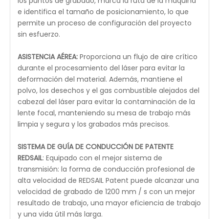
La serie Breeze está diseñada para manejar entornos
de producción exigentes y largas jornadas laborales
al tiempo que ofrece resultados uniformes para
cada trabajo.Al refinar y mejorar constantemente la
densidad de potencia de los haces, la serie Breeze
genera un potente haz de corte con una resolución
de grabado excepcional.Cada máquina láser de la
serie Breeze tiene garantía gratuita de por vida.
software láser
CONTROL DIGITAL Y TEMPERATURA LCD
: Una placa de
control LCD fácil de usar establece la potencia del
láser, mientras que dos pantallas de temperatura lo
mantienen actualizado con la fuente de
alimentación del láser y los niveles de temperatura
del agua de enfriamiento.
Detalles del láser REDSAIL Breeze: