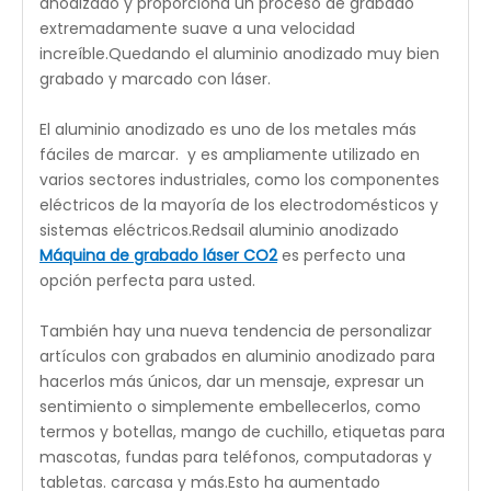
Selecciona Esto
grabador láser de aluminio
anodizado
, si tiene un presupuesto limitado y busca
una mini máquina que pueda admitir el corte y el
grabado en áreas pequeñas.Este aluminio anodizado
grabado láser de escritorio máquina
es la mejor
opción para usted.Es una mesa de trabajo de 20' * 12'.
VELA ROJA
M3050 es perfecto para aluminio
anodizado y proporciona un proceso de grabado
extremadamente suave a una velocidad
increíble.Quedando el aluminio anodizado muy bien
grabado y marcado con láser.
El aluminio anodizado es uno de los metales más
fáciles de marcar.
y es ampliamente utilizado en
varios sectores industriales, como los componentes
eléctricos de la mayoría de los electrodomésticos y
sistemas eléctricos.Redsail aluminio anodizado
Máquina de grabado láser CO2
es perfecto una
opción perfecta para usted.