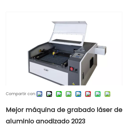
Usted está aquí:
Hogar
»
productos
»
Máquina de
grabado láser CO2
»
Mejor máquina de grabado
láser de aluminio anodizado 2023