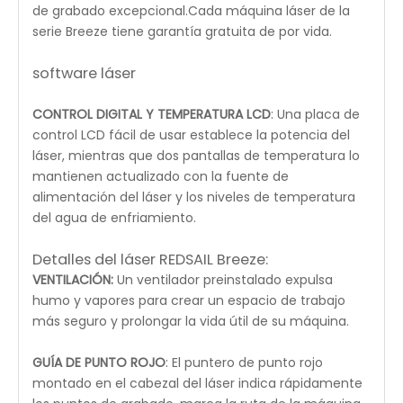
consultas y le responderemos lo antes posible.
Características
¡PREGUNTE POR NUESTRA DEMO GRATUITA EN EL
SITIO!
¡Podemos hacer una demostración EN VIVO gratis en
línea!
Máquina láser de CO2 REDSAIL BREEZE-SERIES
Serie Breeze de REDSAIL: seleccione entre 40 y 60
vatios de potencia de corte con un rendimiento de
por vida de hasta 2500 horas.Probamos nuestro láser
varias veces durante el proceso de ensamblaje para
garantizar un perfil de haz de calidad y la máxima
potencia.