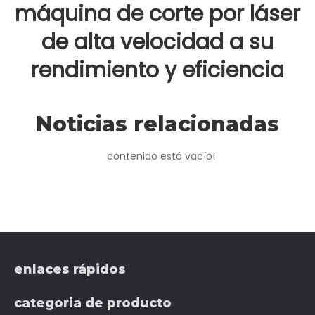
máquina de corte por láser
de alta velocidad a su
rendimiento y eficiencia
generales?
Noticias relacionadas
Vistas:
0
Autor:vela roja Hora de publicación: 2024-03-
15 Origen:
www.redsail-laser.com
contenido está vacío!
enlaces rápidos
categoria de producto