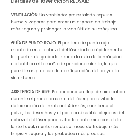
software láser
CONTROLADOR DIGITAL RUIDA/CONTROLADOR DIGITAL
TOPWISDOM CON WIFI DIRECTO
: Photo-ready para
convertir imágenes de formatos HPLG, BMP, GIF, JPG,
JPEG, DXF, DST, AI para procesamiento láser.
El panel de control intuitivo con una pantalla digital
permite un control completo del cabezal láser,
pausar y detener proyectos, ajustar la configuración
de velocidad y potencia del láser, ver archivos y
enmarcar proyectos a través de RDWorks V8
compatible con Windows, que también puede ser
compatible con el software LightBurn. Paquete de
software de diseño, edición y control todo en uno
que es extremadamente intuitivo y rico en
funciones.