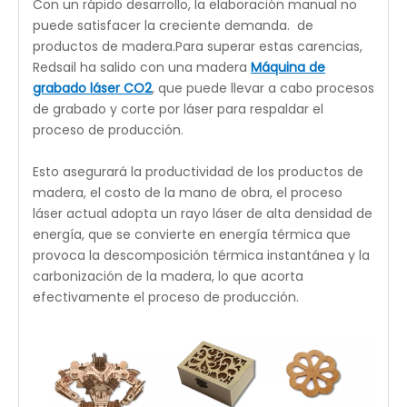
productos de madera artesanales, decoraciones de
madera, etc. Estos son algunos trabajos en madera
que vemos en nuestra vida diaria, que simple pero
único.Todos estos pueden ser procesados por una
máquina de grabado y corte por láser de madera
CO2.
Con un rápido desarrollo, la elaboración manual no
puede satisfacer la creciente demanda. de
productos de madera.Para superar estas carencias,
Redsail ha salido con una madera
Máquina de
grabado láser CO2
, que puede llevar a cabo procesos
de grabado y corte por láser para respaldar el
proceso de producción.
Esto asegurará la productividad de los productos de
madera, el costo de la mano de obra, el proceso
láser actual adopta un rayo láser de alta densidad de
energía, que se convierte en energía térmica que