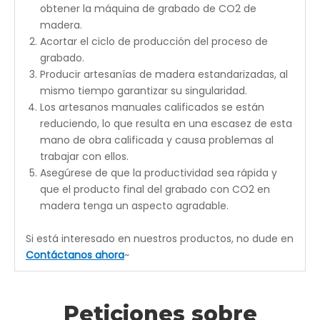
Varias opciones de conectividad láser a PC: USB o
WiFI directo.
Nueva unidad flash USB de 256 MB para
almacenamiento alternativo de trabajos
Como alternativa a la memoria integrada disponible
en la tarjeta del controlador, también puede guardar
o ejecutar trabajos desde la unidad flash USB de 256
MB.
Compatibilidad con PC Windows, Mac OS o Linux
¡Solo usando su computadora actual!Windows de 32
o 64 bits está bien para cualquier software, Windows,
Mac OS e incluso los sistemas operativos Linux de 32
o 64 bits están bien si usa LightBurn.
Dimensions