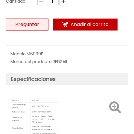
tener esto
corte por láser de CO2 de madera
y máquina
de grabado, puede aumentar su productividad y liberar
sus manos con el corte diario, es una máquina
totalmente controlada por computadora.Lo cual no
requiere mucha atención para cuidar la operación.
Cantidad:
Preguntar
Añadir al carrito
Modelo:
M6090E
Marca del producto:
REDSAIL
Especificaciones