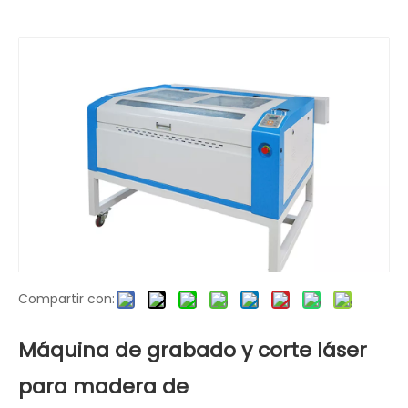
Usted está aquí:
Hogar
»
productos
»
Máquina de
corte por láser de CO2
»
Máquina de grabado y
corte láser para madera de 50W/60W/80W/100W