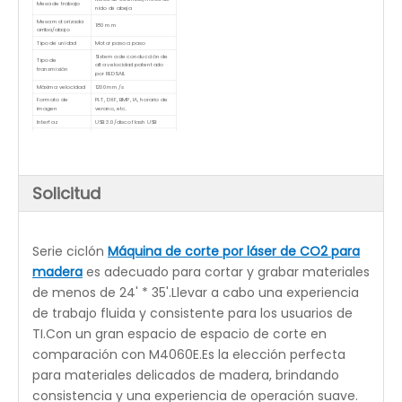
Modelo
M6090E
Área de trabajo
900 * 600 (24'x35')
(mm)
Potencia láser
50W/60W/80W/100W
Sabiduría superior (láser
Sistema de control
automático) con función WIFI
directa
Vidrio de CO2 sellado,
Tipo de láser
refrigeración por agua
Mesa de cuchillas/mesa de nido
Mesa de trabajo
de abeja
Mesa motorizada
180 mm
arriba/abajo
Tipo de unidad
Motor paso a paso
Sistema de conducción de alta
Tipo de transmisión
velocidad patentado por
REDSAIL
Máxima velocidad
1200mm/s
PLT, DXF, BMP, IA, horario de
Formato de imagen
verano, etc.
Interfaz
USB 3.0/disco flash USB
Resolución
2500 ppp
Poder
110V o 220~240V / 50-60HZ
Opcional
Enfriador de agua actualizado (CW-3000/CW-
5000/CW-5200)
Función de posicionamiento de punto rojo
Accesorio giratorio
Controlador RUIDA (RDworks)
Solicitud