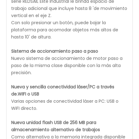
durante el procesamiento del láser para evitar la
deformación del material. Además, mantiene el
polvo, los desechos y el gas combustible alejados del
cabezal del láser para evitar la contaminación de la
lente focal, manteniendo su mesa de trabajo más
limpia y segura y los grabados más precisos.
SISTEMA DE GUÍA DE CONDUCCIÓN DE PATENTE
REDSAIL
: Equipado con el mejor sistema de
transmisión: la forma de conducción profesional de
alta velocidad de REDSAIL Patent puede alcanzar una
velocidad de grabado de 1200 mm / s con un mejor
resultado de trabajo, una mayor eficiencia de trabajo
y una vida útil más larga.
SISTEMA DE PROTECCIÓN DEL AGUA
: El enchufe de
señal preinstalado junto con el enfriador de agua
industrial incluido permiten una configuración rápida
y fácil, protegiendo la vida útil máxima del tubo láser.