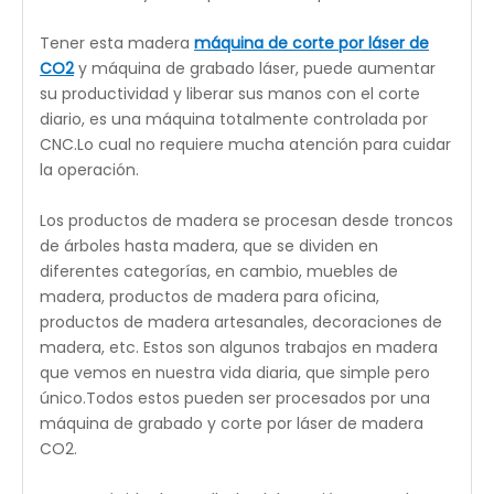
Serie ciclón
Máquina de corte por láser de CO2 para
madera
es adecuado para cortar y grabar materiales
de menos de 24' * 35'.Llevar a cabo una experiencia
de trabajo fluida y consistente para los usuarios de
TI.Con un gran espacio de espacio de corte en
comparación con M4060E.Es la elección perfecta
para materiales delicados de madera, brindando
consistencia y una experiencia de operación suave.
Tener esta madera
máquina de corte por láser de
CO2
y máquina de grabado láser, puede aumentar
su productividad y liberar sus manos con el corte
diario, es una máquina totalmente controlada por
CNC.Lo cual no requiere mucha atención para cuidar
la operación.
Los productos de madera se procesan desde troncos
de árboles hasta madera, que se dividen en
diferentes categorías, en cambio, muebles de
madera, productos de madera para oficina,