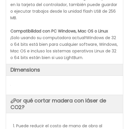
Pulsador eje Z
La mesa en Z motorizada con una altura de trabajo
de 8' acomoda objetos más altos.
El gabinete más alto para la cortadora láser de la
serie REDSAIL Elite Industrial le brinda espacio de
trabajo adicional que incluye hasta 8 'de movimiento
vertical en el eje Z.
Con solo presionar un botón, puede bajar la
plataforma para acomodar objetos más altos de
hasta 10' de altura.
Sistema de accionamiento paso a paso
Nuevo sistema de accionamiento de motor paso a
paso de la misma clase disponible con la más alta
precisión.
Nueva y sencilla conectividad láser/PC a través
de.WIFI o USB