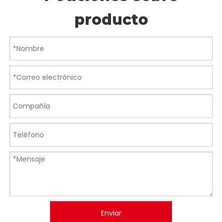
¿Por qué cortar madera con láser de
CO2?
Puede reducir el costo de mano de obra al
obtener la máquina de grabado de CO2 de
madera.
Acortar el ciclo de producción del proceso de
grabado.
Producir artesanías de madera estandarizadas, al
mismo tiempo garantizar su singularidad.
Los artesanos manuales calificados se están
reduciendo, lo que resulta en una escasez de esta
mano de obra calificada y causa problemas al
trabajar con ellos.
Asegúrese de que la productividad sea rápida y
que el producto final del grabado con CO2 en
madera tenga un aspecto agradable.