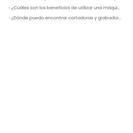
Enviar
categoria de producto
últimos artículos
¿Cómo afecta el sistema de enfriamiento de una máquina de corte por láser de alta velocidad a su rendimiento y eficiencia generales?
¿Cómo mejorar la precisión y eficiencia del corte por láser durante la operación?