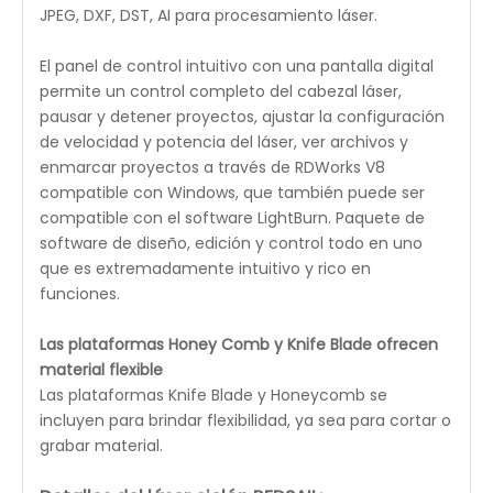
Máquina láser de CO2 para madera REDSAIL
Cyclone-SERIES
Serie Cyclone de REDSAIL: seleccione entre 50 y 105
vatios de potencia de corte con un rendimiento de
por vida de hasta 10 000 horas.Probamos nuestro
láser varias veces durante el proceso de ensamblaje
para garantizar un perfil de haz de calidad y la
máxima potencia.
La serie Cyclone está diseñada para manejar
entornos de producción exigentes y largas jornadas
de trabajo al mismo tiempo que ofrece resultados
consistentes para cada trabajo.Al refinar y mejorar
constantemente la densidad de potencia de los
haces, la serie Cyclone genera un potente haz de
corte con una resolución de grabado
excepcional.Cada máquina láser de CO2 para
madera de la serie Cyclone tiene garantía gratuita
de por vida.