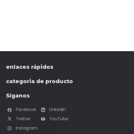
Síganos
Facebook
LinkedIn
Twitter
YouTube
Instagram
Contáctenos
Teléfono: +86-531-86516855/56/57
Correo electrónico:
sales@redsaillaser.com
Dirección: F-2, Qilu Software Plaza No.1 Shunhua Road,
zona de alta tecnología de Jinan, Shandong, China
Derechos de autor ©
2022
Redsail Technology Co., Ltd.
Soporte de
sdzhidian
|
mapa del sitio