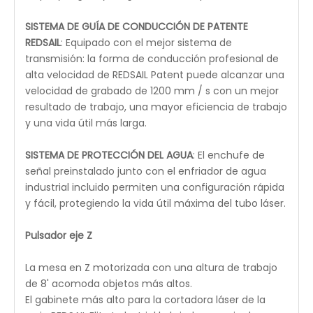
Las plataformas Honey Comb y Knife Blade ofrecen
material flexible
Las plataformas Knife Blade y Honeycomb se
incluyen para brindar flexibilidad, ya sea para cortar o
grabar material.
Detalles del láser ciclón REDSAIL:
VENTILACIÓN
: Un ventilador preinstalado expulsa
humo y vapores para crear un espacio de trabajo
más seguro y prolongar la vida útil de su máquina.
GUÍA DE PUNTO ROJO
: El puntero de punto rojo
montado en el cabezal del láser indica rápidamente
los puntos de grabado, marca la ruta de la máquina
e identifica el tamaño de posicionamiento, lo que
permite un proceso de configuración del proyecto
sin esfuerzo.
ASISTENCIA DE AIRE
: Proporciona un flujo de aire crítico