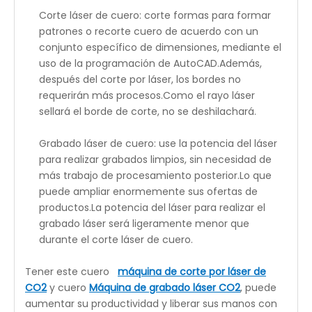
para cortar y grabar materiales de menos de 24' *
35'.Llevar a cabo una experiencia de trabajo fluida y
consistente para los usuarios de TI.Con un gran
espacio de espacio de corte en comparación con
M4060E.Es la elección perfecta para materiales
delicados con cuero, brindando consistencia y una
experiencia de operación suave.
Corte láser de cuero: corte formas para formar
patrones o recorte cuero de acuerdo con un
conjunto específico de dimensiones, mediante el
uso de la programación de AutoCAD.Además,
después del corte por láser, los bordes no
requerirán más procesos.Como el rayo láser
sellará el borde de corte, no se deshilachará.
Grabado láser de cuero: use la potencia del láser
para realizar grabados limpios, sin necesidad de
más trabajo de procesamiento posterior.Lo que
puede ampliar enormemente sus ofertas de