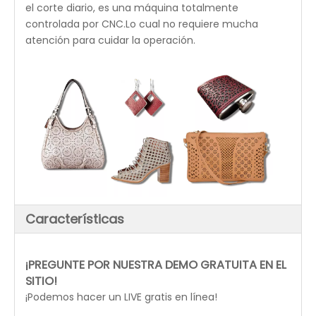
productos.La potencia del láser para realizar el
grabado láser será ligeramente menor que
durante el corte láser de cuero.
Tener este cuero
máquina de corte por láser de
CO2
y cuero
Máquina de grabado láser CO2
, puede
aumentar su productividad y liberar sus manos con
el corte diario, es una máquina totalmente
controlada por CNC.Lo cual no requiere mucha
atención para cuidar la operación.