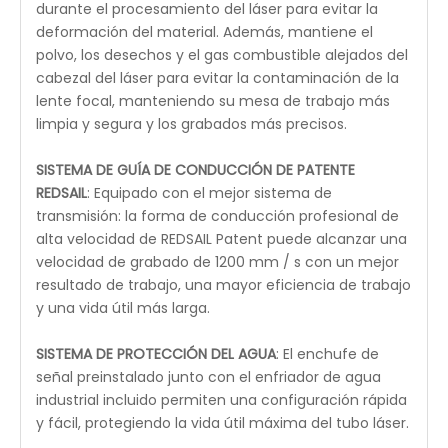
compatible con Windows, que también puede ser
compatible con el software LightBurn. Paquete de
software de diseño, edición y control todo en uno
que es extremadamente intuitivo y rico en
funciones.
Las plataformas Honey Comb y Knife Blade ofrecen
material flexible
Las plataformas Knife Blade y Honeycomb se
incluyen para brindar flexibilidad, ya sea para cortar o
grabar material.
Detalles del láser ciclón REDSAIL:
VENTILACIÓN
: Un ventilador preinstalado expulsa
humo y vapores para crear un espacio de trabajo
más seguro y prolongar la vida útil de su máquina.
GUÍA DE PUNTO ROJO
: El puntero de punto rojo
montado en el cabezal del láser indica rápidamente