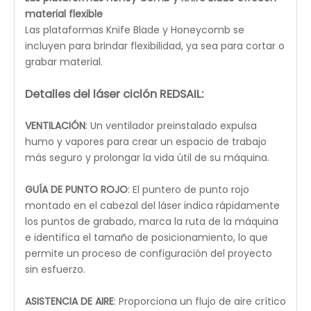
constantemente la densidad de potencia de los
haces, la serie Cyclone genera un potente haz de
corte con una resolución de grabado
excepcional.Cada serie de ciclones
cuero CO2
Máquina de corte por láser
tiene garantía gratuita de
por vida.
software láser
CONTROLADOR DIGITAL RUIDA/CONTROLADOR DIGITAL
TOPWISDOM CON WIFI DIRECTO
: Photo-ready para
convertir imágenes de formatos HPLG, BMP, GIF, JPG,
JPEG, DXF, DST, AI para procesamiento láser.
El panel de control intuitivo con una pantalla digital
permite un control completo del cabezal láser,
pausar y detener proyectos, ajustar la configuración
de velocidad y potencia del láser, ver archivos y
enmarcar proyectos a través de RDWorks V8