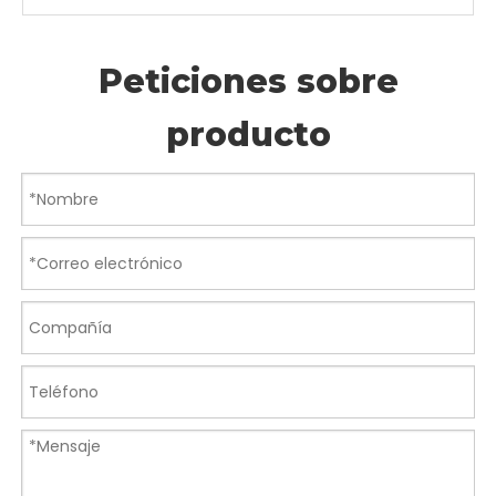
Nuevo sistema de accionamiento de motor paso a
paso de la misma clase disponible con la más alta
precisión.
Nueva y sencilla conectividad láser/PC a través
de.WIFI o USB
Varias opciones de conectividad láser a PC: USB o
WiFI directo.
Nueva unidad flash USB de 256 MB para
almacenamiento alternativo de trabajos
Como alternativa a la memoria integrada disponible
en la tarjeta del controlador, también puede guardar
o ejecutar trabajos desde la unidad flash USB de 256
MB.
Compatibilidad con PC Windows, Mac OS o Linux
¡Solo usando su computadora actual!Windows de 32
o 64 bits está bien para cualquier software, Windows,