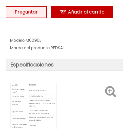
aumentar su productividad y liberar sus manos con el
corte diario, es una máquina totalmente controlada por
CNC.Lo cual no requiere mucha atención para cuidar la
operación.
Cantidad:
Preguntar
Añadir al carrito
Modelo:
M6090E
Marca del producto:
REDSAIL
Especificaciones