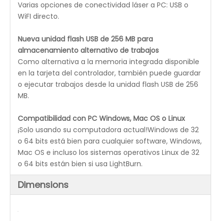
y una vida útil más larga.
SISTEMA DE PROTECCIÓN DEL AGUA
: El enchufe de
señal preinstalado junto con el enfriador de agua
industrial incluido permiten una configuración rápida
y fácil, protegiendo la vida útil máxima del tubo láser.
Pulsador eje Z
La mesa en Z motorizada con una altura de trabajo
de 8' acomoda objetos más altos.
El gabinete más alto para la cortadora láser de la
serie REDSAIL Elite Industrial le brinda espacio de
trabajo adicional que incluye hasta 8 'de movimiento
vertical en el eje Z.
Con solo presionar un botón, puede bajar la
plataforma para acomodar objetos más altos de
hasta 10' de altura.
Sistema de accionamiento paso a paso