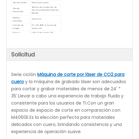
Modelo
M6090E
Área de trabajo
900 * 600 (24'x35')
(mm)
Potencia láser
60W/80W/100W
Sabiduría superior (láser
Sistema de control
automático) con función WIFI
directa
Vidrio de CO2 sellado,
Tipo de láser
refrigeración por agua
Mesa de cuchillas/mesa de nido
Mesa de trabajo
de abeja
Mesa motorizada
180 mm
arriba/abajo
Tipo de unidad
Motor paso a paso
Tipo de
Sistema de conducción de alta
transmisión
velocidad patentado por REDSAIL
Máxima velocidad
1200mm/s
Formato de
PLT, DXF, BMP, IA, horario de
imagen
verano, etc.
Interfaz
USB 3.0/disco flash USB
Resolución
2500 ppp
Poder
110V o 220~240V / 50-60HZ
Opcional
Enfriador de agua actualizado (CW-3000/CW-
5000/CW-5200)
Función de posicionamiento de punto rojo
Accesorio giratorio
Controlador RUIDA (RDworks)
Solicitud
Serie ciclón
Máquina de corte por láser de CO2 para
cuero
y la máquina de grabado láser son adecuados