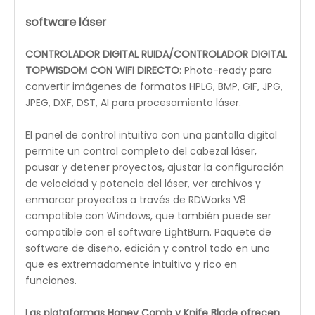
Características
¡PREGUNTE POR NUESTRA DEMO GRATUITA EN EL
SITIO!
¡Podemos hacer un LIVE gratis en línea!
Máquina láser de CO2 REDSAIL Cyclone-SERIES
Serie Cyclone de REDSAIL: seleccione entre 50 y 105
vatios de potencia de corte con un rendimiento de
por vida de hasta 10 000 horas.Probamos nuestro
láser varias veces durante el proceso de ensamblaje
para garantizar un perfil de haz de calidad y la
máxima potencia.
La serie Cyclone está diseñada para manejar
entornos de producción exigentes y largas jornadas
de trabajo al mismo tiempo que ofrece resultados
consistentes para cada trabajo.Al refinar y mejorar