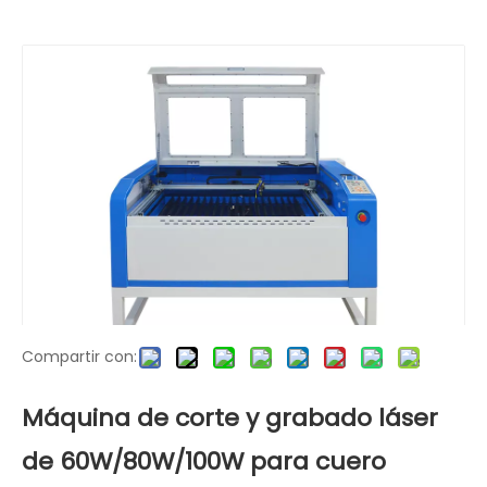
Usted está aquí:
Hogar
»
productos
»
Máquina de
corte por láser de CO2
»
Máquina de corte y
grabado láser de 60W/80W/100W para cuero