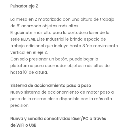
los puntos de grabado, marca la ruta de la máquina
e identifica el tamaño de posicionamiento, lo que
permite un proceso de configuración del proyecto
sin esfuerzo.
ASISTENCIA DE AIRE
: Proporciona un flujo de aire crítico
durante el procesamiento del láser para evitar la
deformación del material. Además, mantiene el
polvo, los desechos y el gas combustible alejados del
cabezal del láser para evitar la contaminación de la
lente focal, manteniendo su mesa de trabajo más
limpia y segura y los grabados más precisos.
SISTEMA DE GUÍA DE CONDUCCIÓN DE PATENTE
REDSAIL
: Equipado con el mejor sistema de
transmisión: la forma de conducción profesional de
alta velocidad de REDSAIL Patent puede alcanzar una
velocidad de grabado de 1200 mm / s con un mejor
resultado de trabajo, una mayor eficiencia de trabajo