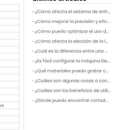
¿Cómo afecta el sistema de enfriamiento de una máquina de corte por láser de alta velocidad a su rendimiento y eficiencia generales?
¿Cómo mejorar la precisión y eficiencia del corte por láser durante la operación?
¿Cómo puedo optimizar el uso de material y reducir el desperdicio al utilizar una máquina cortadora láser de cuero para la producción?
¿Cómo afecta la elección de la lente de la máquina láser a la calidad y velocidad de corte cuando se trabaja con diferentes tipos de materiales de cuero?
¿Cuál es la diferencia entre una máquina de grabado láser de baja y alta potencia?
¿Es fácil configurar la máquina láser Redsail?
¿Qué materiales puedo grabar con una grabadora láser de baja potencia?
¿Cuáles son algunas cosas a considerar al elegir una máquina cortadora por láser para puertas pasantes?
¿Cuáles son los beneficios de utilizar una máquina cortadora láser para puertas pasantes?
¿Dónde puedo encontrar cortadoras y grabadoras láser a precios razonables?
ua