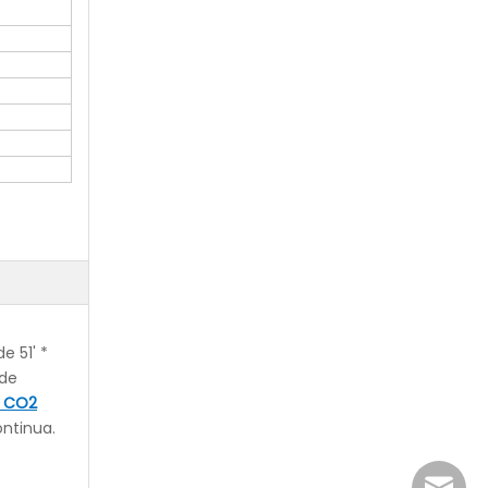
e 51' *
 de
e CO2
ontinua.