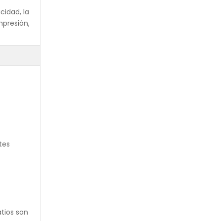
cidad, la
impresión,
tes
atios son