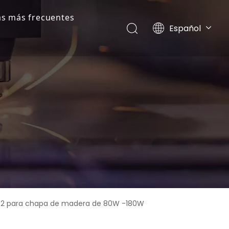
s más frecuentes
Español
Português
Pусский
Français
English
CO2 para chapa de madera de 80W -180W