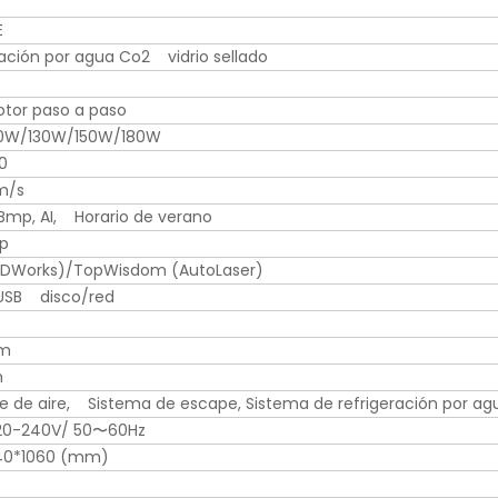
E
ración por agua Co2 vidrio sellado
tor paso a paso
0W/130W/150W/180W
0
m/s
, Bmp, AI, Horario de verano
p
RDWorks)/TopWisdom (AutoLaser)
USB disco/red
mm
m
te de aire, Sistema de escape, Sistema de refrigeración por ag
220-240V/ 50〜60Hz
340*1060 (mm)