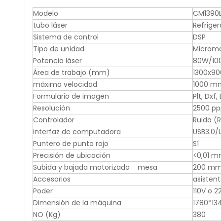
Modelo
CM1390
tubo láser
Refrige
Sistema de control
DSP
Tipo de unidad
Micromo
Potencia láser
80W/10
Área de trabajo (mm)
1300x90
máxima velocidad
1000 m
Formulario de imagen
Plt, Dxf
Resolución
2500 pp
Controlador
Ruida (
interfaz de computadora
USB3.0/
Puntero de punto rojo
Sí
Precisión de ubicación
<0,01 
Subida y bajada motorizada mesa
200 m
Accesorios
asisten
Poder
110V o 
Dimensión de la máquina
1780*1
NO (Kg)
380