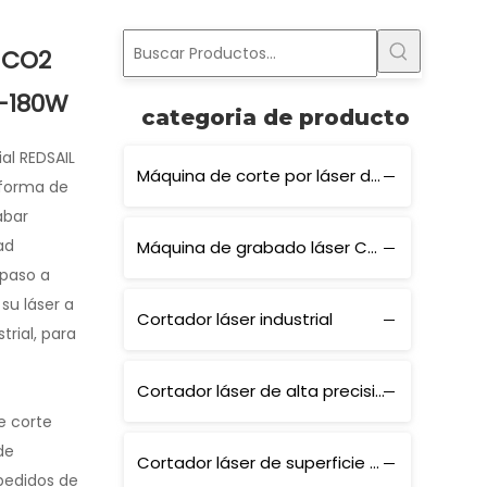
 CO2
-180W
categoria de producto
ial REDSAIL
Máquina de corte por láser de CO2
aforma de
abar
ad
Máquina de grabado láser CO2
 paso a
su láser a
Cortador láser industrial
rial, para
Cortador láser de alta precisión
e corte
de
Cortador láser de superficie plana
pedidos de