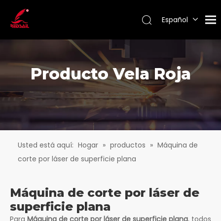
Español
Português
Pусский
Français
Producto Vela Roja
English
Usted está aquí:
Hogar
»
productos
»
Máquina de
corte por láser de superficie plana
Máquina de corte por láser de
superficie plana
Para
Máquina de corte por láser de superficie plana
, todos