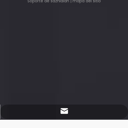
Soporte de
sdzhidian
|
mapa del sitio
sales@redsaillaser.com