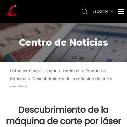
Español
Português
Pусский
Français
Centro de Noticias
English
Usted está aquí:
Hogar
»
Noticias
»
Productos
Noticias
»
Descubrimiento de la máquina de corte
por láser
Descubrimiento de la
máquina de corte por láser