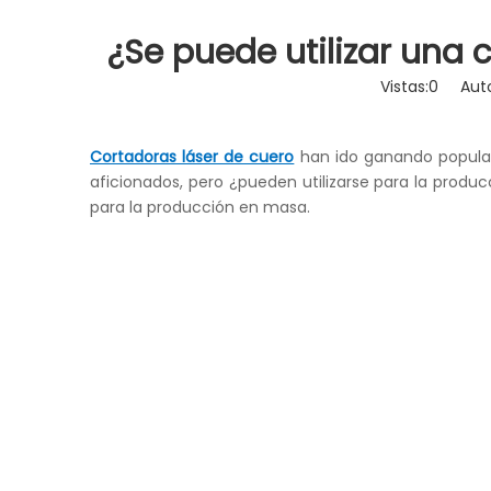
Cortador láser
¿Se puede utilizar una
Grabador láser
Vistas:
0
Autor:
Cortadoras láser de cuero
han ido ganando popular
aficionados, pero ¿pueden utilizarse para la produ
para la producción en masa.