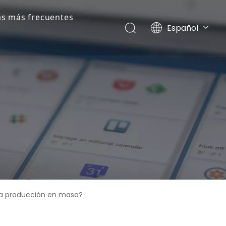
s más frecuentes
Español
Português
Pусский
Français
English
 la producción en masa?