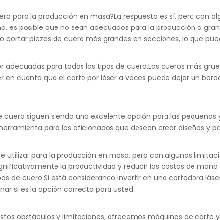
ero para la producción en masa?La respuesta es sí, pero con alg
, es posible que no sean adecuados para la producción a gran 
rio cortar piezas de cuero más grandes en secciones, lo que pu
r adecuadas para todos los tipos de cuero.Los cueros más grue
r en cuenta que el corte por láser a veces puede dejar un bord
er de cuero siguen siendo una excelente opción para las pequeñ
 herramienta para los aficionados que desean crear diseños y pa
e utilizar para la producción en masa, pero con algunas limitac
ficativamente la productividad y reducir los costos de mano
ipos de cuero.Si está considerando invertir en una cortadora lás
ar si es la opción correcta para usted.
estos obstáculos y limitaciones, ofrecemos máquinas de corte y