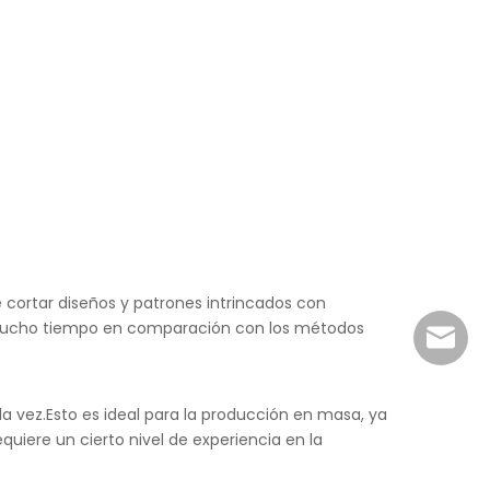
e cortar diseños y patrones intrincados con
ar mucho tiempo en comparación con los métodos
sales@r
a vez.Esto es ideal para la producción en masa, ya
uiere un cierto nivel de experiencia en la