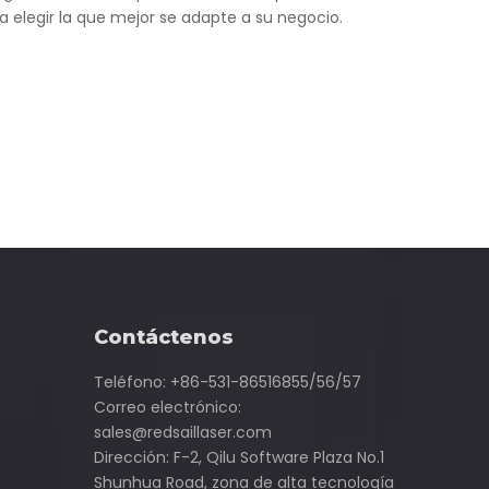
elegir la que mejor se adapte a su negocio.
Contáctenos
Teléfono: +86-531-86516855/56/57
Correo electrónico:
sales@redsaillaser.com
Dirección: F-2, Qilu Software Plaza No.1
Shunhua Road, zona de alta tecnología