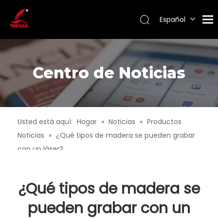
Español
Português
Pусский
Français
Centro de Noticias
English
Usted está aquí:
Hogar
»
Noticias
»
Productos
Noticias
»
¿Qué tipos de madera se pueden grabar
con un láser?
¿Qué tipos de madera se
pueden grabar con un